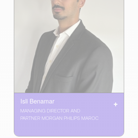
Isli Benamar
MANAGING DIRECTOR AND
PARTNER MORGAN PHILIPS MAROC