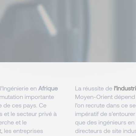
l’Ingénierie en
Afrique
La réussite de
l’Industr
mutation importante
Moyen-Orient dépend au
e de ces pays. Ce
l’on recrute dans ce sec
 et le secteur privé à
impératif de s'entoure
erche et le
que des ingénieurs en 
, les entreprises
directeurs de site indu