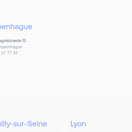
penhague
gnistræde 13
Copenhague
 27 77 33
illy-sur-Seine
Lyon