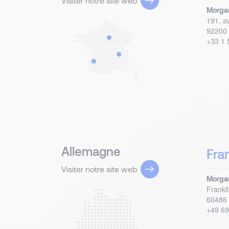
Visiter notre site web
Morgan
191, a
92200
+33 1 
Allemagne
Fra
Visiter notre site web
Morgan
Frankl
60486
+49 69