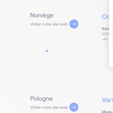
Norvège
Osl
Visiter notre site web
Karens
0278
O
+47 21
Pologne
Var
Visiter notre site web
Mysia 