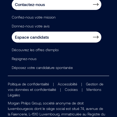
Contactez-nous
Confiez-nous votre mission
Donnez-nous votre avis
Espace candidats
Découvrez les offres d’emploi
Rejoignez-nous
Déposez votre candidature spontanée
Politique de confidentialité
|
Accessibilité
|
Gestion de
vos données et confidentialité
|
Cookies
|
Mentions
Légales
Morgan Philips Group, société anonyme de droit
luxembourgeois dont le siège social est situé 74, avenue de
la Faïencerie, L-1510 Luxembourg, immatriculée au Registre du