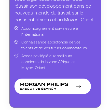
réussir son développement dans ce
nouveau monde du travail, sur le
continent africain et au Moyen-Orient.
Accompagnement sur-mesure à
l’international
Connaissance approfondie de vos
talents et de vos futurs collaborateurs
Accès privilégié aux meilleurs
candidats de la zone Afrique et
Moyen-Orient