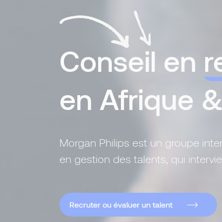
Conseil en
r
en Afrique 
Morgan Philips est un groupe inte
en gestion des talents, qui interv
Recruter ou évaluer un talent